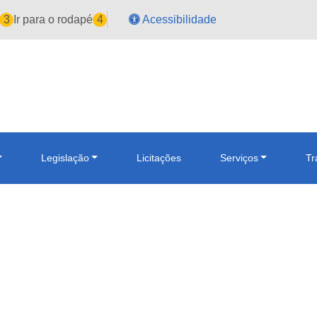
3
Ir para o rodapé
4
Acessibilidade
Legislação
Licitações
Serviços
Tr