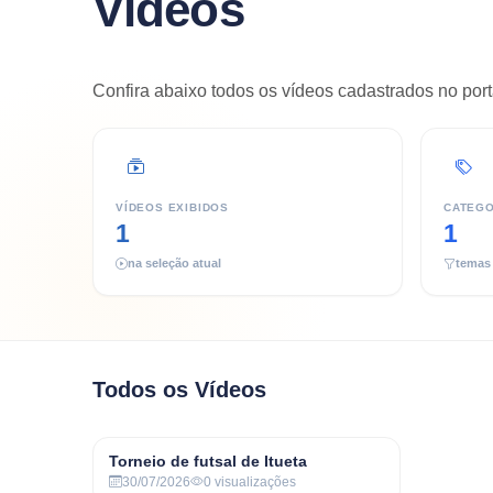
Vídeos
Confira abaixo todos os vídeos cadastrados no port
VÍDEOS EXIBIDOS
CATEGO
1
1
na seleção atual
temas
Todos os Vídeos
Torneio de futsal de Itueta
30/07/2026
0
visualizações