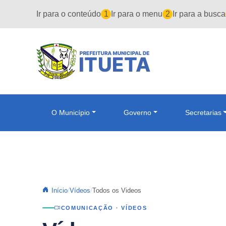
Pular para o conteúdo principal
Ir para o conteúdo
1
Ir para o menu
2
Ir para a busca
O Município
Governo
Secretarias
Início
Vídeos
Todos os Videos
COMUNICAÇÃO · VÍDEOS