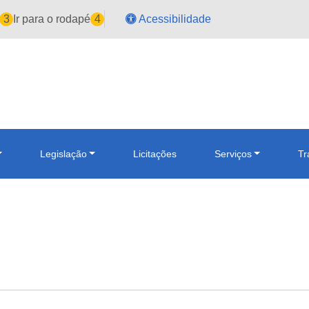
3
Ir para o rodapé
4
Acessibilidade
Legislação
Licitações
Serviços
Tr