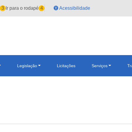
3
Ir para o rodapé
4
Acessibilidade
Legislação
Licitações
Serviços
Tr