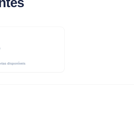
ntes
S
rias disponíveis