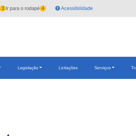
3
Ir para o rodapé
4
Acessibilidade
Legislação
Licitações
Serviços
Tr