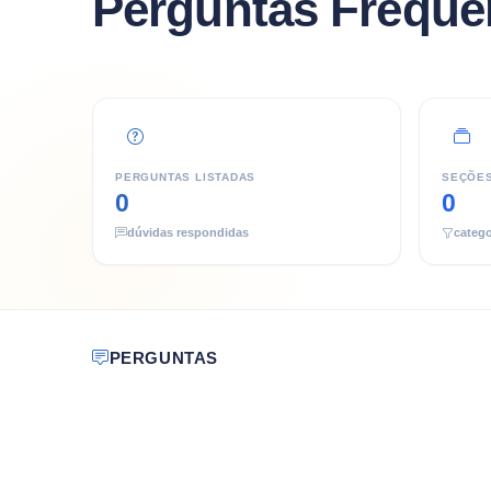
Perguntas Freque
PERGUNTAS LISTADAS
SEÇÕE
0
0
dúvidas respondidas
catego
PERGUNTAS